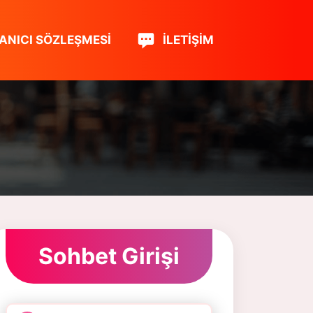
ANICI SÖZLEŞMESI
İLETIŞIM
Sohbet Girişi