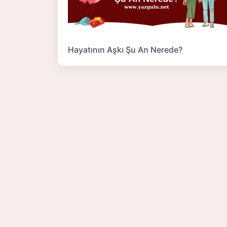
Hayatının Aşkı Şu An Nerede?