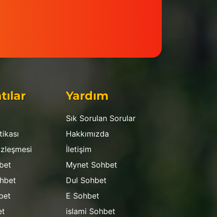
tılar
Yardım
Sık Sorulan Sorular
tikası
Hakkımızda
özleşmesi
İletişim
bet
Mynet Sohbet
ohbet
Dul Sohbet
bet
E Sohbet
et
islami Sohbet