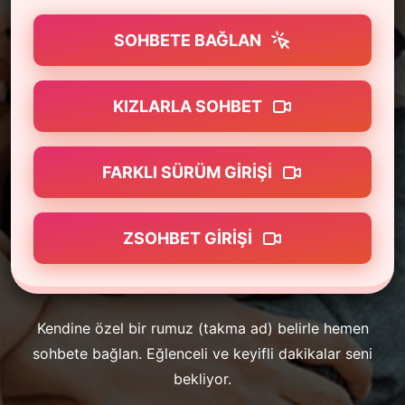
SOHBETE BAĞLAN
KIZLARLA SOHBET
FARKLI SÜRÜM GIRIŞI
ZSOHBET GIRIŞI
Kendine özel bir rumuz (takma ad) belirle hemen
sohbete bağlan. Eğlenceli ve keyifli dakikalar seni
bekliyor.