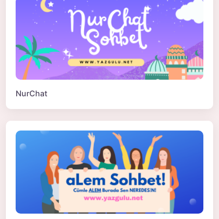
NurChat