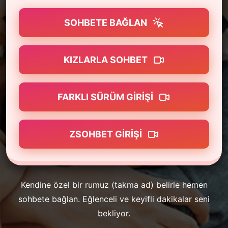
SOHBETE BAĞLAN
KIZLARLA SOHBET
FARKLI SÜRÜM GIRIŞI
ZSOHBET GIRIŞI
Kendine özel bir rumuz (takma ad) belirle hemen
sohbete bağlan. Eğlenceli ve keyifli dakikalar seni
bekliyor.