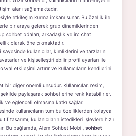
idir. Gizli sohbetler, kullanıcıların mahremiyetini
etişim alanı sağlamaktadır.
esiyle etkileşim kurma imkanı sunar. Bu özellik ile
şilerle bir araya gelerek grup dinamiklerinden
up sohbet odaları, arkadaşlık ve irc chat
ellik olarak öne çıkmaktadır.
 sayesinde kullanıcılar, kimliklerini ve tarzlarını
avatarlar ve kişiselleştirilebilir profil ayarları ile
osyal etkileşimi artırır ve kullanıcıların kendilerini
 bir diğer önemli unsudur. Kullanıcılar, resim,
 şekilde paylaşarak sohbetlerine renk katabilirler.
 ve eğlenceli olmasına katkı sağlar.
sinde kullanıcıların tüm bu özelliklerden kolayca
if tasarımı, kullanıcıların istedikleri işlevlere hızlı
anır. Bu bağlamda, Alem Sohbet Mobil,
sohbet