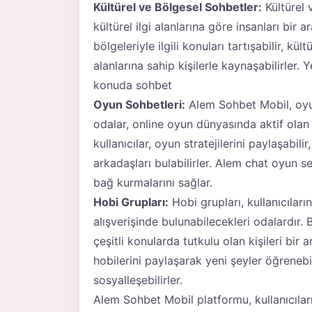
Kültürel ve Bölgesel Sohbetler:
Kültürel 
kültürel ilgi alanlarına göre insanları bir 
bölgeleriyle ilgili konuları tartışabilir, kül
alanlarına sahip kişilerle kaynaşabilirler.
konuda sohbet
Oyun Sohbetleri:
Alem Sohbet Mobil, oyun
odalar, online oyun dünyasında aktif ola
kullanıcılar, oyun stratejilerini paylaşabil
arkadaşları bulabilirler. Alem chat oyun sev
bağ kurmalarını sağlar.
Hobi Grupları:
Hobi grupları, kullanıcıları
alışverişinde bulunabilecekleri odalardır. B
çeşitli konularda tutkulu olan kişileri bir 
hobilerini paylaşarak yeni şeyler öğrenebil
sosyalleşebilirler.
Alem Sohbet Mobil platformu, kullanıcıları