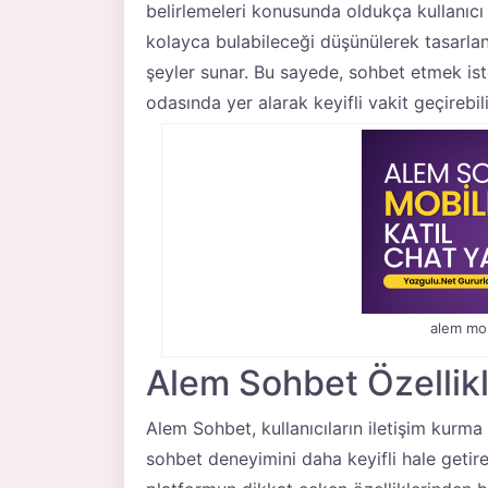
belirlemeleri konusunda oldukça kullanıc
kolayca bulabileceği düşünülerek tasarlanmı
şeyler sunar. Bu sayede, sohbet etmek ist
odasında yer alarak keyifli vakit geçirebili
alem mob
Alem Sohbet Özellikl
Alem Sohbet, kullanıcıların iletişim kurma
sohbet deneyimini daha keyifli hale getire