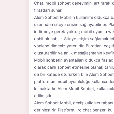
Chat, mobil sohbet deneyimini artırarak ku
fırsatları sunar.
Alem Sohbet
Mobil’in kullanımı oldukça basi
üzerinden siteye erişim sağlayabilirler. P
indirmeye gerek yoktur; mobil uyumlu web 
dahil olunabilir. Siteye erişim sağlamak i
yönlendirilmeniz yeterlidir. Buradan, çeşitl
oluşturabilir ve anlık mesajlaşmanın keyfini
Mobil sohbetin avantajları oldukça fazladı
olarak canlı sohbet etmesine olanak tanı
da bir kafede otururken bile Alem Sohbet 
platformun mobil uyumluluğu kullanıcı de
kılmaktadır. Alem Mobil Sohbet, kullanıcıla
edilmiştir.
Alem Sohbet Mobil, geniş kullanıcı tabanı ve
derinleştirir. Platform, irc chat benzeri kul