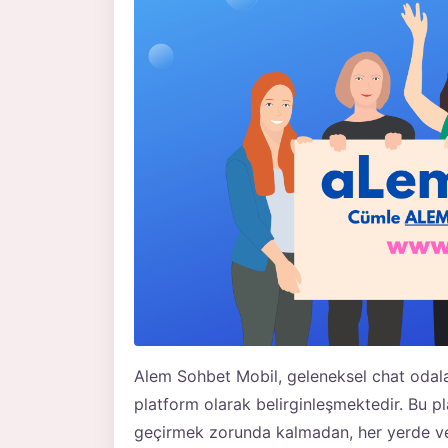
Alem Sohbet Mobil, geleneksel chat odalar
platform olarak belirginleşmektedir. Bu pla
geçirmek zorunda kalmadan, her yerde ve