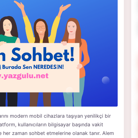
ını modern mobil cihazlara taşıyan yenilikçi bir
tform, kullanıcıların bilgisayar başında vakit
 her zaman sohbet etmelerine olanak tanır. Alem