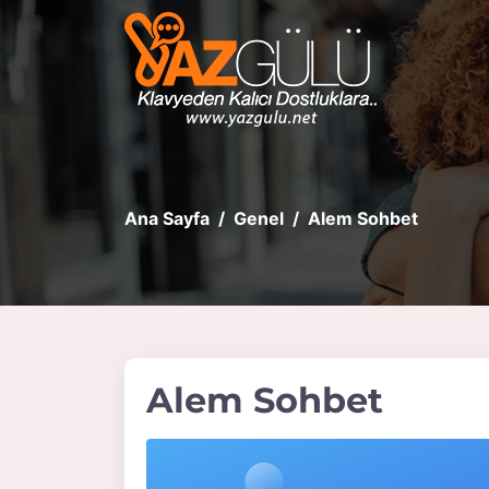
Ana Sayfa
Genel
Alem Sohbet
Alem Sohbet