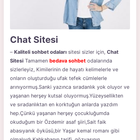
Chat Sitesi
–
Kaliteli sohbet odaları
sitesi sizler için,
Chat
Sitesi
Tamamen
bedava sohbet
odalarında
sizlerleyiz, Kimilerinin de hayatı kelimelerle ve
onların oluşturduğu ufak tefek cümlelerle
arınıyormuş.Sanki yazınca sıradanlık yok oluyor ve
yaşanan herşey kutsal oluyormuş.Yüzeysellikten
ve sıradanlıktan en korktuğun anlarda yazdım
hep.Çünkü yaşanan herşey çocukluğumda
okuduğum bir Özdemir asaf şiiri,Sait faik
abasıyanık öyküsü,bir Yaşar kemal romanı gibi
olmalıydı.Kahkahanın tarifi ,gözyaşının