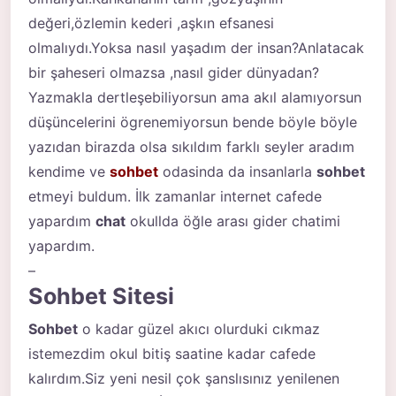
değeri,özlemin kederi ,aşkın efsanesi
olmalıydı.Yoksa nasıl yaşadım der insan?Anlatacak
bir şaheseri olmazsa ,nasıl gider dünyadan?
Yazmakla dertleşebiliyorsun ama akıl alamıyorsun
düşüncelerini ögrenemiyorsun bende böyle böyle
yazıdan birazda olsa sıkıldım farklı seyler aradım
kendime ve
sohbet
odasinda da insanlarla
sohbet
etmeyi buldum. İlk zamanlar internet cafede
yapardım
chat
okullda öğle arası gider chatimi
yapardım.
–
Sohbet Sitesi
Sohbet
o kadar güzel akıcı olurduki cıkmaz
istemezdim okul bitiş saatine kadar cafede
kalırdım.Siz yeni nesil çok şanslısınız yenilenen