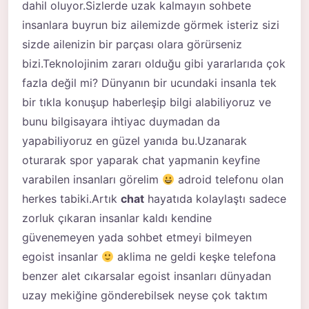
dahil oluyor.Sizlerde uzak kalmayın sohbete
insanlara buyrun biz ailemizde görmek isteriz sizi
sizde ailenizin bir parçası olara görürseniz
bizi.Teknolojinim zararı olduğu gibi yararlarıda çok
fazla değil mi? Dünyanın bir ucundaki insanla tek
bir tıkla konuşup haberleşip bilgi alabiliyoruz ve
bunu bilgisayara ihtiyac duymadan da
yapabiliyoruz en güzel yanıda bu.Uzanarak
oturarak spor yaparak chat yapmanin keyfine
varabilen insanları görelim
adroid telefonu olan
herkes tabiki.Artık
chat
hayatıda kolaylaştı sadece
zorluk çıkaran insanlar kaldı kendine
güvenemeyen yada sohbet etmeyi bilmeyen
egoist insanlar
aklima ne geldi keşke telefona
benzer alet cıkarsalar egoist insanları dünyadan
uzay mekiğine gönderebilsek neyse çok taktım