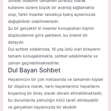
Sohbet odasının tamamen ücretsiz olarak
kullanımı sizlere büyük bir avantaj sağlamakta
olup, farklı insanlar tanıdıkça bakış açılarınızda
değişiklikler olabilmektedir.
Şu bir gerçektir ki insanlar konuştukları kişinin
düşüncelerine göre şekillenir, bu önemli bir
detaydır.
Dul sohbet odalarında, 18 yaş üstü olan bireylerin
tamamı konuşabilmekte, sohbet edebilmekte ve
zaman geçirebilmektedirler.
Dul Bayan Sohbet
Hayatımızın bir çok noktasında ve tamamen kişisel
bir düşünce olarak, narin bayanlarımız hayatlarını
boşanmış bir birey olarak devam ettirebilmektedir,
bu durumlarda yalnızlığın kötü tarafı etkileyebilir
ve gerçekten hayatınızda bir eksiklik