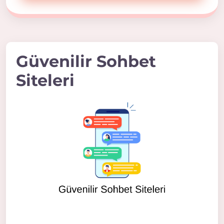
Güvenilir Sohbet
Siteleri