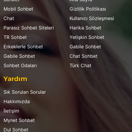
Mobil Sohbet
Gizlilik Politikası
Chat
Kullanıcı Sözleşmesi
Parasız Sohbet Siteleri
Harika Sohbet
TR Sohbet
Yetişkin Sohbet
Erkeklerle Sohbet
Gabile Sohbet
Gabile Sohbet
Chat Sohbet
Sohbet Odaları
Türk Chat
Yardım
Sık Sorulan Sorular
Hakkımızda
İletişim
Mynet Sohbet
Dul Sohbet