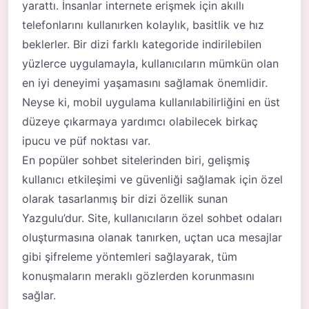
yarattı. İnsanlar internete erişmek için akıllı
telefonlarını kullanırken kolaylık, basitlik ve hız
beklerler. Bir dizi farklı kategoride indirilebilen
yüzlerce uygulamayla, kullanıcıların mümkün olan
en iyi deneyimi yaşamasını sağlamak önemlidir.
Neyse ki, mobil uygulama kullanılabilirliğini en üst
düzeye çıkarmaya yardımcı olabilecek birkaç
ipucu ve püf noktası var.
En popüler sohbet sitelerinden biri, gelişmiş
kullanıcı etkileşimi ve güvenliği sağlamak için özel
olarak tasarlanmış bir dizi özellik sunan
Yazgulu’dur. Site, kullanıcıların özel sohbet odaları
oluşturmasına olanak tanırken, uçtan uca mesajlar
gibi şifreleme yöntemleri sağlayarak, tüm
konuşmaların meraklı gözlerden korunmasını
sağlar.