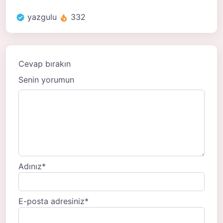
yazgulu
332
Cevap bırakın
Senin yorumun
Adınız
*
E-posta adresiniz
*