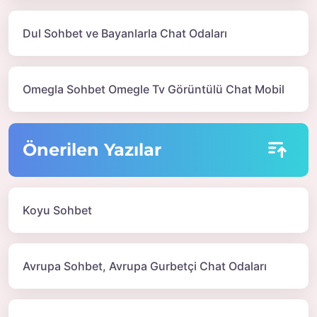
Dul Sohbet ve Bayanlarla Chat Odaları
Omegla Sohbet Omegle Tv Görüntülü Chat Mobil
Önerilen Yazılar
Koyu Sohbet
Avrupa Sohbet, Avrupa Gurbetçi Chat Odaları