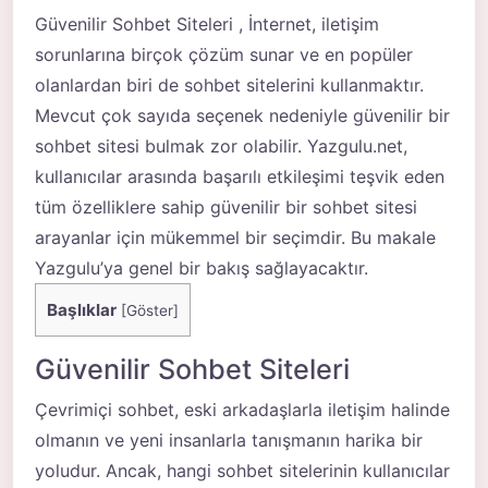
Güvenilir Sohbet Siteleri , İnternet, iletişim
sorunlarına birçok çözüm sunar ve en popüler
olanlardan biri de sohbet sitelerini kullanmaktır.
Mevcut çok sayıda seçenek nedeniyle güvenilir bir
sohbet sitesi bulmak zor olabilir. Yazgulu.net,
kullanıcılar arasında başarılı etkileşimi teşvik eden
tüm özelliklere sahip güvenilir bir sohbet sitesi
arayanlar için mükemmel bir seçimdir. Bu makale
Yazgulu’ya genel bir bakış sağlayacaktır.
Başlıklar
[
Göster
]
Güvenilir Sohbet Siteleri
Çevrimiçi sohbet, eski arkadaşlarla iletişim halinde
olmanın ve yeni insanlarla tanışmanın harika bir
yoludur. Ancak, hangi sohbet sitelerinin kullanıcılar