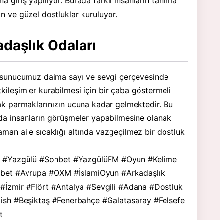
na giriş yapılıyor. Burada farklı insanların tanıma
ın ve güzel dostluklar kuruluyor.
adaşlık Odaları
iz sunucumuz daima sayı ve sevgi çerçevesinde
etkileşimler kurabilmesi için bir çaba göstermeli
ak parmaklarınızın ucuna kadar gelmektedir. Bu
a insanların görüşmeler yapabilmesine olanak
an aile sıcaklığı altında vazgeçilmez bir dostluk
ar; #Yazgülü #Sohbet #YazgülüFM #Oyun #Kelime
rbet #Avrupa #OXM #İslamiOyun #Arkadaşlık
#İzmir #Flört #Antalya #Sevgili #Adana #Dostluk
ish #Beşiktaş #Fenerbahçe #Galatasaray #Felsefe
t