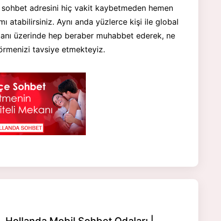
 sohbet adresini hiç vakit kaybetmeden hemen
ı atabilirsiniz. Aynı anda yüzlerce kişi ile global
alanı üzerinde hep beraber muhabbet ederek, ne
 görmenizi tavsiye etmekteyiz.
, Hollanda Mobil Sohbet Odaları |