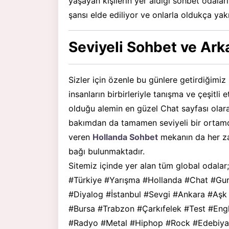
yaşayan kişilerin yer aldığı sohbet odaları
şansı elde ediliyor ve onlarla oldukça yak
Seviyeli Sohbet ve Ark
Sizler için özenle bu günlere getirdiğim
insanların birbirleriyle tanışma ve çeşitli 
olduğu alemin en güzel Chat sayfası olar
bakımdan da tamamen seviyeli bir ortamd
veren
Hollanda Sohbet
mekanın da her zam
bağı bulunmaktadır.
Sitemiz içinde yer alan tüm global odal
#Türkiye #Yarışma #Hollanda #Chat #Gu
#Diyalog #İstanbul #Sevgi #Ankara #Aşk 
#Bursa #Trabzon #Çarkıfelek #Test #Engl
#Radyo #Metal #Hiphop #Rock #Edebiya