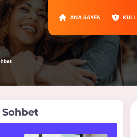
ANA SAYFA
KULL
ohbet
ü Sohbet