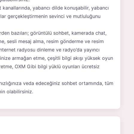
t kanallarında, yabancı dilde konuşabilir, yabancı
ışmalar gerçekleştirmenin sevinci ve mutluluğunu
lerden bazıları; görüntülü sohbet, kamerada chat,
rme, sesli mesaj alma, resim gönderme ve resim
 internet radyosu dinleme ve radyo’da yayıncı
inize armağan etme, çeşitli bilgi akışı yüksek oyun
retme, OXM Gibi bilgi yüklü oyunları ücretsiz
nızlığınıza veda edeceğiniz sohbet ortamında, tüm
n olabilirsiniz.