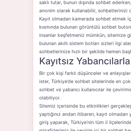
saklı tutar, bunun dışında sohbet ederken
anonim olarak kullanabilir, sohbetlerinizi 
Kayıt olmadan kamerada sohbet etmek içi
kısmında bulunan görüntülü sohbet butonu
insanlar keşfetmeniz mümkün, sitemize giri
bulunan akıllı sistem botları sizleri ilgi al
sohbetlerinize hızlı bir şekilde hemen başl
Kayıtsız Yabancılarl
Bir çok kişi farklı düşünceler ve anlayışl
ister, Türkiye’de sohbet sitelerinde en çok
sohbet ve yabancı kullanıcılar ile çevirim
olabiliyor.
Sitemiz içerisinde bu etkinlikleri gerçekleş
yaptığınız andan itibaren, kayıt olmadan y
giriş yaparak, Türkiye’nin tüm il ilçelerin
misafirlerimiz ile çevirim içi bir sohbet baş