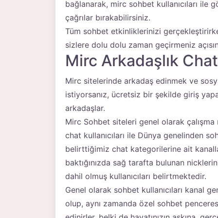
bağlanarak, mirc sohbet kullanıcıları ile g
çağrılar bırakabilirsiniz.
Tüm sohbet etkinliklerinizi gerçekleştir
sizlere dolu dolu zaman geçirmeniz açısı
Mirc Arkadaşlık Cha
Mirc sitelerinde arkadaş edinmek ve sosy
istiyorsanız, ücretsiz bir şekilde giriş y
arkadaşlar.
Mirc Sohbet siteleri genel olarak çalışma m
chat kullanıcıları ile Dünya genelinden sohb
belirttiğimiz chat kategorilerine ait kanal
baktığınızda sağ tarafta bulunan nicklerin
dahil olmuş kullanıcıları belirtmektedir.
Genel olarak sohbet kullanıcıları kanal ge
olup, aynı zamanda özel sohbet penceresi
edinirler, belki de hayatınızın aşkına, ge