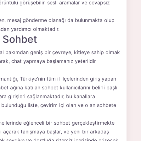
örüntülü görüşebilir, sesli aramalar ve cevapsız
irken, mesaj gönderme olanağı da bulunmakta olup
ndan yardımcı olmaktadır.
t Sohbet
al bakımdan geniş bir çevreye, kitleye sahip olmak
aparak, chat yapmaya başlamanız yeterlidir
antığı, Türkiye’nin tüm il ilçelerinden giriş yapan
et ağına katılan sohbet kullanıcılarını belirli başlı
lara girişleri sağlanmaktadır, bu kanallara
 bulunduğu liste, çevirim içi olan ve o an sohbete
nellerinde eğlenceli bir sohbet gerçekleştirmekte
 açarak tanışmaya başlar, ve yeni bir arkadaş
rçek sevgiye ve dostluğa sitemiz içerisinde erişecek,