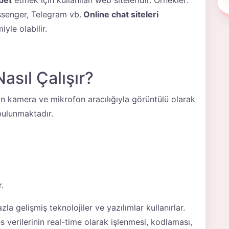
bet
etmek için kullanılan web siteleridir. Örnekler:
senger, Telegram vb.
Online chat
siteleri
yle olabilir.
asıl Çalışır?
lerin kamera ve mikrofon aracılığıyla görüntülü olarak
bulunmaktadır.
.
zla gelişmiş teknolojiler ve yazılımlar kullanırlar.
s verilerinin real-time olarak işlenmesi, kodlaması,