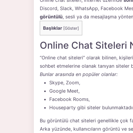
Online chat siteleri, internet üzerinde
soh
Discord, Slack, WhatsApp, Facebook Mes
görüntülü
, sesli ya da mesajlaşma yöntemi
Başlıklar
[
Göster
]
Online Chat Siteleri N
“Online chat siteleri” olarak bilinen, kişi
sohbet etmelerine olanak tanıyan siteler 
Bunlar arasında en popüler olanlar:
Skype, Zoom,
Google Meet,
Facebook Rooms,
Houseparty gibi siteler bulunmaktadır
Bu görüntülü chat siteleri genellikle çok fa
Arka yüzünde, kullanıcıların görüntü ve se