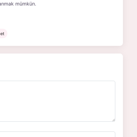
rlanmak mümkün.
et