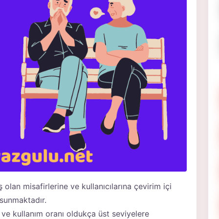
 olan misafirlerine ve kullanıcılarına çevirim içi
 sunmaktadır.
ve kullanım oranı oldukça üst seviyelere