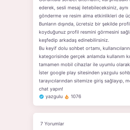
ederek, sesli mesaj iletebileceksiniz, ay
gönderme ve resim alma etkinlikleri de üc
Bunların dışında, ücretsiz bir şekilde prof
koyduğunuz profil resmini görmesini sağla
keşfedip arkadaş edinebilirsiniz.
Bu keyif dolu sohbet ortamı, kullanıcılar
kategorisinde gerçek anlamda kullanım ko
tamamen mobil cihazlar ile uyumlu olarak 
İster google play sitesinden yazgulu sohb
tarayıcılarından sitemize giriş sağlayıp, 
chat yapın!
yazgulu
1076
7 Yorumlar