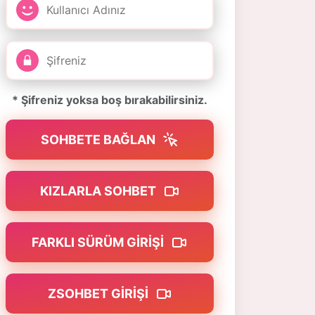
* Şifreniz yoksa boş bırakabilirsiniz.
SOHBETE BAĞLAN
KIZLARLA SOHBET
FARKLI SÜRÜM GIRIŞI
ZSOHBET GIRIŞI