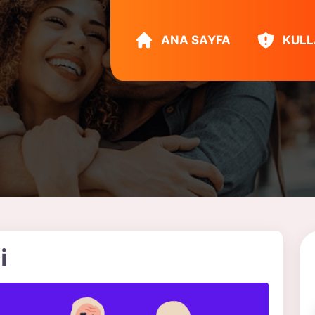
ANA SAYFA
KULL
i