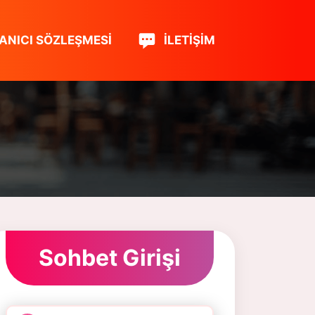
ANICI SÖZLEŞMESI
İLETIŞIM
Sohbet Girişi