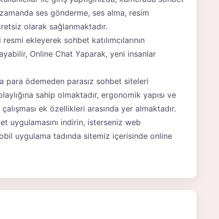
nı zamanda ses gönderme, ses alma, resim
retsiz olarak sağlanmaktadır.
il resmi ekleyerek sohbet katılımcılarının
yabilir, Online Chat Yaparak, yeni insanlar
ına para ödemeden parasız sohbet siteleri
laylığına sahip olmaktadır, ergonomik yapısı ve
çalışması ek özellikleri arasında yer almaktadır.
et uygulamasını indirin, isterseniz web
mobil uygulama tadında sitemiz içerisinde online