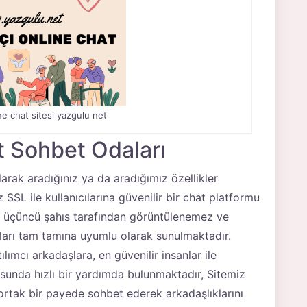
ine chat sitesi yazgulu net
t Sohbet Odaları
larak aradığınız ya da aradığımız özellikler
SSL ile kullanıcılarına güvenilir bir chat platformu
bir üçüncü şahıs tarafından görüntülenemez ve
lları tam tamına uyumlu olarak sunulmaktadır.
lımcı arkadaşlara, en güvenilir insanlar ile
sunda hızlı bir yardımda bulunmaktadır, Sitemiz
r ortak bir payede sohbet ederek arkadaşlıklarını