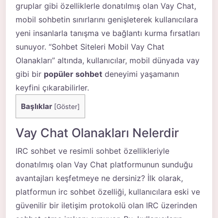
gruplar gibi özelliklerle donatılmış olan Vay Chat,
mobil sohbetin sınırlarını genişleterek kullanıcılara
yeni insanlarla tanışma ve bağlantı kurma fırsatları
sunuyor. “Sohbet Siteleri Mobil Vay Chat
Olanakları” altında, kullanıcılar, mobil dünyada vay
gibi bir
popüler sohbet
deneyimi yaşamanın
keyfini çıkarabilirler.
Başlıklar
[
Göster
]
Vay Chat Olanakları Nelerdir
IRC sohbet ve resimli sohbet özellikleriyle
donatılmış olan Vay Chat platformunun sunduğu
avantajları keşfetmeye ne dersiniz? İlk olarak,
platformun irc sohbet özelliği, kullanıcılara eski ve
güvenilir bir iletişim protokolü olan IRC üzerinden