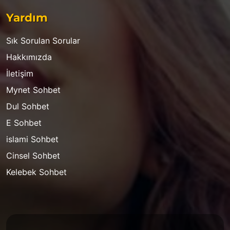
Yardım
Sık Sorulan Sorular
Hakkımızda
İletişim
Mynet Sohbet
Dul Sohbet
E Sohbet
islami Sohbet
Cinsel Sohbet
Kelebek Sohbet