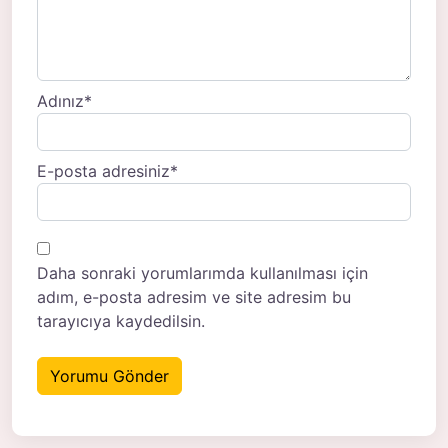
Adınız
*
E-posta adresiniz
*
Daha sonraki yorumlarımda kullanılması için
adım, e-posta adresim ve site adresim bu
tarayıcıya kaydedilsin.