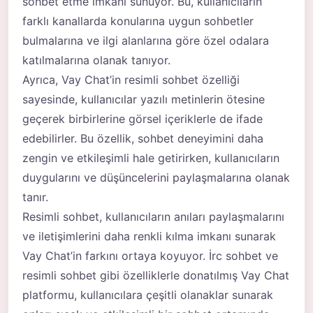
sohbet etme imkanı sunuyor. Bu, kullanıcıların
farklı kanallarda konularına uygun sohbetler
bulmalarına ve ilgi alanlarına göre özel odalara
katılmalarına olanak tanıyor.
Ayrıca, Vay Chat’in resimli sohbet özelliği
sayesinde, kullanıcılar yazılı metinlerin ötesine
geçerek birbirlerine görsel içeriklerle de ifade
edebilirler. Bu özellik, sohbet deneyimini daha
zengin ve etkileşimli hale getirirken, kullanıcıların
duygularını ve düşüncelerini paylaşmalarına olanak
tanır.
Resimli sohbet, kullanıcıların anıları paylaşmalarını
ve iletişimlerini daha renkli kılma imkanı sunarak
Vay Chat’in farkını ortaya koyuyor. İrc sohbet ve
resimli sohbet gibi özelliklerle donatılmış Vay Chat
platformu, kullanıcılara çeşitli olanaklar sunarak