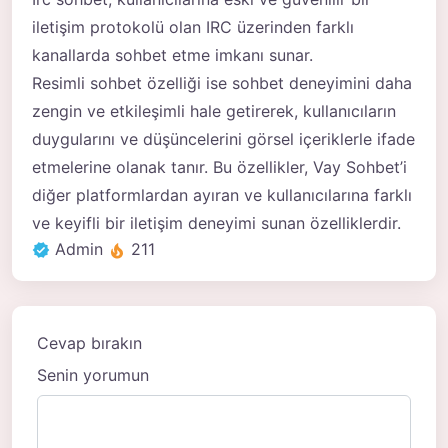
iletişim protokolü olan IRC üzerinden farklı
kanallarda sohbet etme imkanı sunar.
Resimli sohbet özelliği ise sohbet deneyimini daha
zengin ve etkileşimli hale getirerek, kullanıcıların
duygularını ve düşüncelerini görsel içeriklerle ifade
etmelerine olanak tanır. Bu özellikler, Vay Sohbet’i
diğer platformlardan ayıran ve kullanıcılarına farklı
ve keyifli bir iletişim deneyimi sunan özelliklerdir.
Admin
211
Cevap bırakın
Senin yorumun