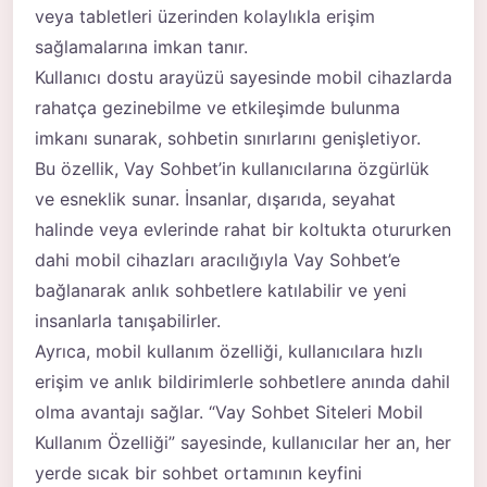
veya tabletleri üzerinden kolaylıkla erişim
sağlamalarına imkan tanır.
Kullanıcı dostu arayüzü sayesinde mobil cihazlarda
rahatça gezinebilme ve etkileşimde bulunma
imkanı sunarak, sohbetin sınırlarını genişletiyor.
Bu özellik, Vay Sohbet’in kullanıcılarına özgürlük
ve esneklik sunar. İnsanlar, dışarıda, seyahat
halinde veya evlerinde rahat bir koltukta otururken
dahi mobil cihazları aracılığıyla Vay Sohbet’e
bağlanarak anlık sohbetlere katılabilir ve yeni
insanlarla tanışabilirler.
Ayrıca, mobil kullanım özelliği, kullanıcılara hızlı
erişim ve anlık bildirimlerle sohbetlere anında dahil
olma avantajı sağlar. “Vay Sohbet Siteleri Mobil
Kullanım Özelliği” sayesinde, kullanıcılar her an, her
yerde sıcak bir sohbet ortamının keyfini