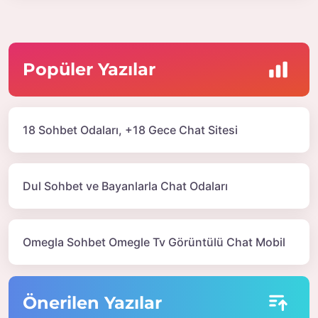
Popüler Yazılar
18 Sohbet Odaları, +18 Gece Chat Sitesi
Dul Sohbet ve Bayanlarla Chat Odaları
Omegla Sohbet Omegle Tv Görüntülü Chat Mobil
Önerilen Yazılar