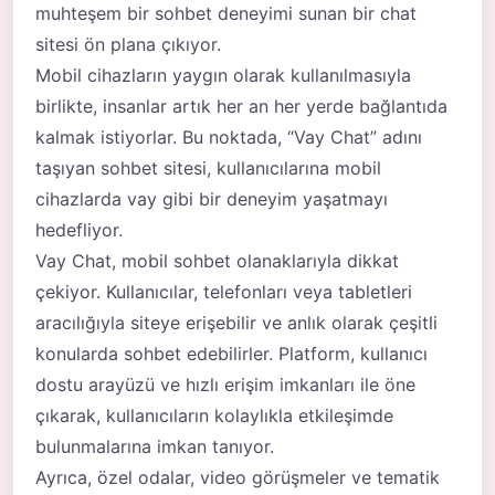
muhteşem bir sohbet deneyimi sunan bir chat
sitesi ön plana çıkıyor.
Mobil cihazların yaygın olarak kullanılmasıyla
birlikte, insanlar artık her an her yerde bağlantıda
kalmak istiyorlar. Bu noktada, “Vay Chat” adını
taşıyan sohbet sitesi, kullanıcılarına mobil
cihazlarda vay gibi bir deneyim yaşatmayı
hedefliyor.
Vay Chat, mobil sohbet olanaklarıyla dikkat
çekiyor. Kullanıcılar, telefonları veya tabletleri
aracılığıyla siteye erişebilir ve anlık olarak çeşitli
konularda sohbet edebilirler. Platform, kullanıcı
dostu arayüzü ve hızlı erişim imkanları ile öne
çıkarak, kullanıcıların kolaylıkla etkileşimde
bulunmalarına imkan tanıyor.
Ayrıca, özel odalar, video görüşmeler ve tematik