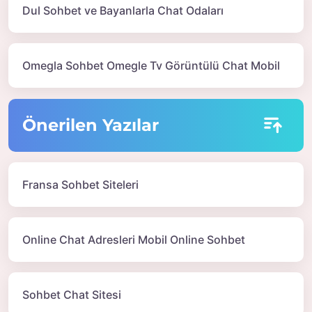
Dul Sohbet ve Bayanlarla Chat Odaları
Omegla Sohbet Omegle Tv Görüntülü Chat Mobil
Önerilen Yazılar
Fransa Sohbet Siteleri
Online Chat Adresleri Mobil Online Sohbet
Sohbet Chat Sitesi