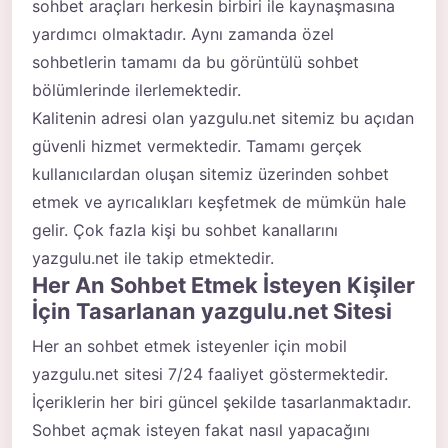
sohbet araçları herkesin birbiri ile kaynaşmasına
yardımcı olmaktadır. Aynı zamanda özel
sohbetlerin tamamı da bu görüntülü sohbet
bölümlerinde ilerlemektedir.
Kalitenin adresi olan yazgulu.net sitemiz bu açıdan
güvenli hizmet vermektedir. Tamamı gerçek
kullanıcılardan oluşan sitemiz üzerinden sohbet
etmek ve ayrıcalıkları keşfetmek de mümkün hale
gelir. Çok fazla kişi bu sohbet kanallarını
yazgulu.net ile takip etmektedir.
Her An Sohbet Etmek İsteyen Kişiler
İçin Tasarlanan yazgulu.net Sitesi
Her an sohbet etmek isteyenler için mobil
yazgulu.net sitesi 7/24 faaliyet göstermektedir.
İçeriklerin her biri güncel şekilde tasarlanmaktadır.
Sohbet açmak isteyen fakat nasıl yapacağını