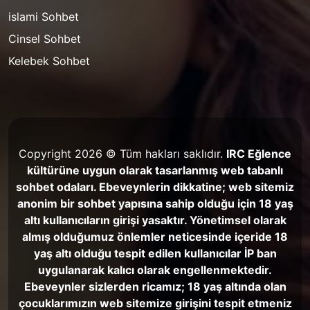
islami Sohbet
Cinsel Sohbet
Kelebek Sohbet
Copyright 2026 © Tüm hakları saklıdır.
IRC Eğlence
kültürüne uygun olarak tasarlanmış web tabanlı
sohbet odaları. Ebeveynlerin dikkatine; web sitemiz
anonim bir sohbet yapısına sahip olduğu için 18 yaş
altı kullanıcıların girişi yasaktır. Yönetimsel olarak
almış olduğumuz önlemler neticesinde içeride 18
yaş altı olduğu tespit edilen kullanıcılar İP ban
uygulanarak kalıcı olarak engellenmektedir.
Ebeveynler sizlerden ricamız; 18 yaş altında olan
çocuklarımızın web sitemize girişini tespit etmeniz