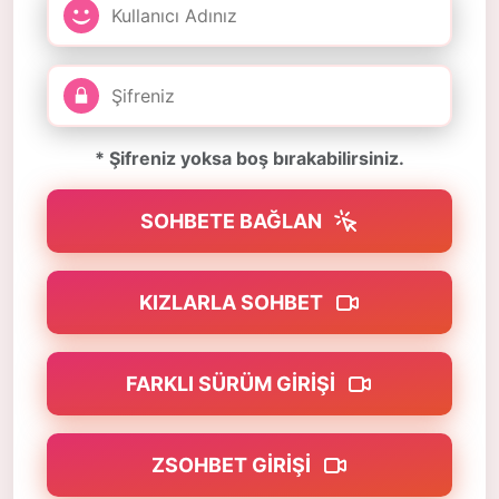
* Şifreniz yoksa boş bırakabilirsiniz.
SOHBETE BAĞLAN
KIZLARLA SOHBET
FARKLI SÜRÜM GIRIŞI
ZSOHBET GIRIŞI